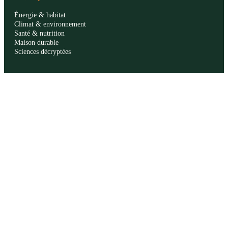
Énergie & habitat
Climat & environnement
Santé & nutrition
Maison durable
Sciences décryptées
LE MAG
Sommaire SVT
À propos
La rédaction
Publicité
Contact
LÉGAL
Mentions légales
Confidentialité
Cookies
CGU