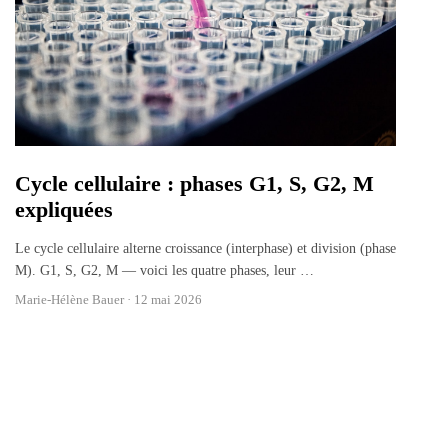
Cycle cellulaire : phases G1, S, G2, M
expliquées
Le cycle cellulaire alterne croissance (interphase) et division (phase
M). G1, S, G2, M — voici les quatre phases, leur
…
Marie-Hélène Bauer ·
12 mai 2026