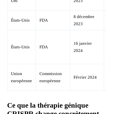
Uni
2023
tha
8 décembre
États-Unis
FDA
Dré
2023
Bêt
16 janvier
tha
États-Unis
FDA
2024
tra
dép
Dré
Union
Commission
Février 2024
+ b
européenne
européenne
tha
Ce que la thérapie génique
CRISPR change concrètement