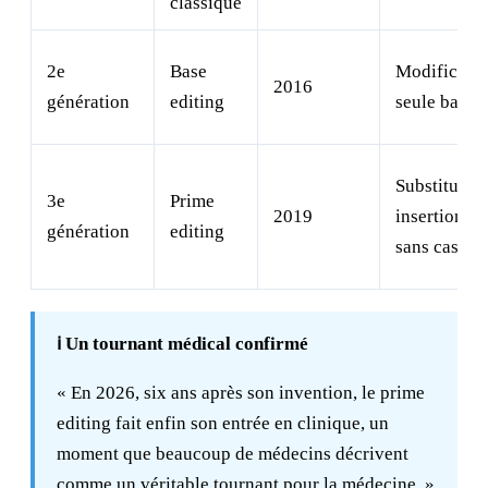
classique
2e
Base
Modificatio
2016
génération
editing
seule base 
Substitutio
3e
Prime
2019
insertions/
génération
editing
sans cassur
ℹ️ Un tournant médical confirmé
« En 2026, six ans après son invention, le prime
editing fait enfin son entrée en clinique, un
moment que beaucoup de médecins décrivent
comme un véritable tournant pour la médecine. »