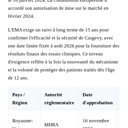
le 16 janvier 2024. La Commission européenne a
accordé son autorisation de mise sur le marché en
février 2024.
L'EMA exige un suivi à long terme de 15 ans pour
confirmer l'efficacité et la sécurité de Casgevy, avec
une date limite fixée à août 2026 pour la fourniture des
résultats finaux des essais cliniques. Ce niveau
d'exigence reflète à la fois la nouveauté du mécanisme
et la volonté de protéger des patients traités dès l'âge
de 12 ans.
Pays /
Autorité
Date
Ind
Région
réglementaire
d'approbation
Dré
Royaume-
16 novembre
MHRA
+ b