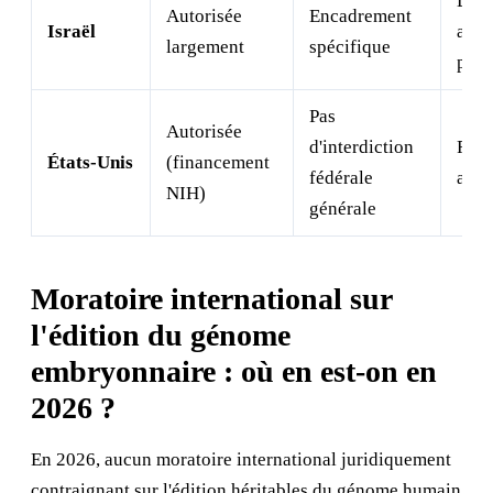
Don 
Autorisée
Encadrement
Israël
auto
largement
spécifique
perm
Pas
Autorisée
d'interdiction
FDA 
États-Unis
(financement
fédérale
appl
NIH)
générale
Moratoire international sur
l'édition du génome
embryonnaire : où en est-on en
2026 ?
En 2026, aucun moratoire international juridiquement
contraignant sur l'édition héritables du génome humain