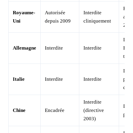
FIV 
Royaume-
Autorisée
Interdite
avan
Uni
depuis 2009
cliniquement
201
Loi
Allemagne
Interdite
Interdite
Embr
très 
Légi
Italie
Interdite
Interdite
plus
d'Eu
Interdite
Dire
Chine
Encadrée
(directive
par 
2003)