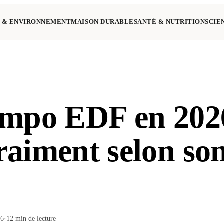
 & ENVIRONNEMENT
MAISON DURABLE
SANTÉ & NUTRITION
SCIE
empo EDF en 2026
aiment selon son
26
·
12
min de lecture