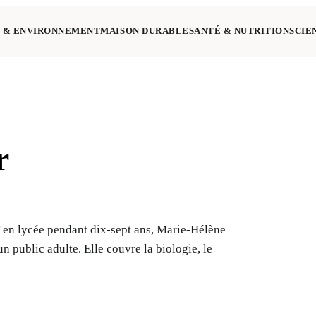
 & ENVIRONNEMENT
MAISON DURABLE
SANTÉ & NUTRITION
SCIE
r
 en lycée pendant dix-sept ans, Marie-Hélène
 public adulte. Elle couvre la biologie, le