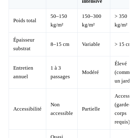
intensive
50–150
150–300
> 350
Poids total
kg/m²
kg/m²
kg/m²
Épaisseur
8–15 cm
Variable
> 15 cm
substrat
Élevé
Entretien
1 à 3
Modéré
(comme
annuel
passages
un jardin)
Accessibl
Non
(garde-
Accessibilité
Partielle
accessible
corps
requis)
Quasi