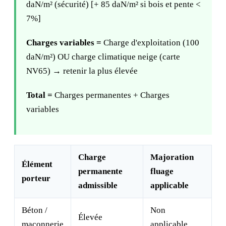
daN/m² (sécurité) [+ 85 daN/m² si bois et pente <
7%]
Charges variables =
Charge d'exploitation (100
daN/m²) OU charge climatique neige (carte
NV65) → retenir la plus élevée
Total =
Charges permanentes + Charges
variables
Charge
Majoration
Élément
permanente
fluage
porteur
admissible
applicable
Béton /
Non
Élevée
maçonnerie
applicable