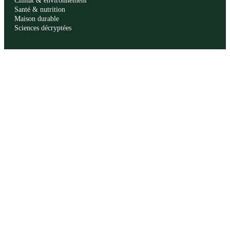
Climat & environnement
Santé & nutrition
Maison durable
Sciences décryptées
LE MAG
Sommaire SVT
À propos
La rédaction
Publicité
Contact
LÉGAL
Mentions légales
Confidentialité
Cookies
CGU