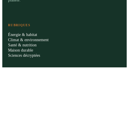
planète.
RUBRIQUES
Énergie & habitat
Climat & environnement
Santé & nutrition
Maison durable
Sciences décryptées
LE MAG
Sommaire SVT
À propos
La rédaction
Publicité
Contact
LÉGAL