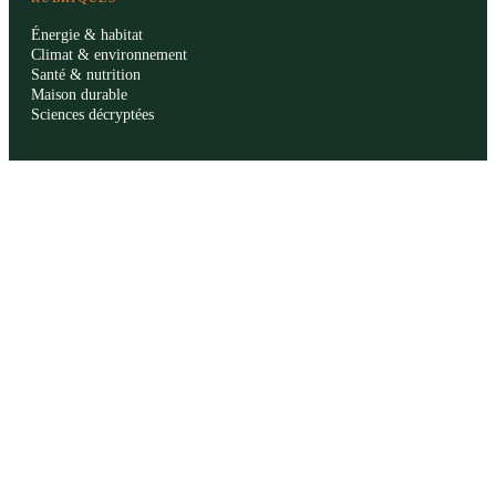
Énergie & habitat
Climat & environnement
Santé & nutrition
Maison durable
Sciences décryptées
LE MAG
Sommaire SVT
À propos
La rédaction
Publicité
Contact
LÉGAL
Mentions légales
Confidentialité
Cookies
CGU