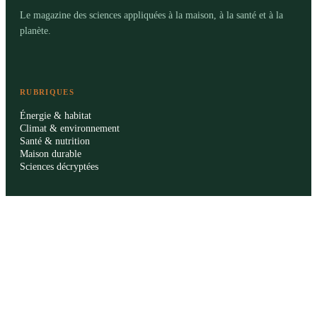
Le magazine des sciences appliquées à la maison, à la santé et à la
planète.
RUBRIQUES
Énergie & habitat
Climat & environnement
Santé & nutrition
Maison durable
Sciences décryptées
LE MAG
Sommaire SVT
À propos
La rédaction
Publicité
Contact