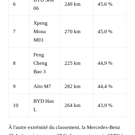
6
249 km
45,6 %
06
Xpeng
7
Mona
270 km
45,0 %
M03
Feng
8
Cheng
225 km
44,9 %
Bao 3
9
Aito M7
282 km
44,4 %
BYD Han
10
264 km
43,9 %
L
À l'autre extrémité du classement, la Mercedes-Benz