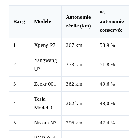
%
Autonomie
Rang
Modèle
autonomie
réelle (km)
conservée
1
Xpeng P7
367 km
53,9 %
Yangwang
2
373 km
51,8 %
U7
3
Zeekr 001
362 km
49,6 %
Tesla
4
362 km
48,0 %
Model 3
5
Nissan N7
296 km
47,4 %
BYD Seal