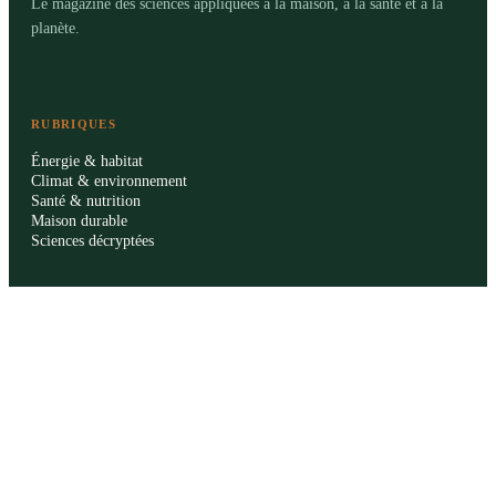
Le magazine des sciences appliquées à la maison, à la santé et à la
planète.
RUBRIQUES
Énergie & habitat
Climat & environnement
Santé & nutrition
Maison durable
Sciences décryptées
LE MAG
Sommaire SVT
À propos
La rédaction
Publicité
Contact